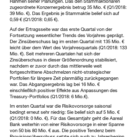
Rahmen seiner Planungen. Das den Stammaktionären
zugeordnete Konzernergebnis betrug 35 Mio. € (Q1/2018:
39 Mio. €). Das Ergebnis je Stammaktie belief sich auf
0,59 € (Q1/2018: 0,65 €).
Auf der Ertragsseite war das erste Quartal von der
Fortsetzung wesentlicher Trends des Vorjahres geprägt.
Der Zinsüberschuss lag im ersten Quartal mit 135 Mio. €
leicht über dem Wert des Vorjahresquartals (Q1/2018: 133
Mio. €). Seit mehreren Quartalen hat sich der
Zinsüberschuss in dieser Größenordnung stabilisiert,
nachdem er zuvor durch das mittlerweile weit
fortgeschrittene Abschmelzen nicht-strategischer
Portfolien für längere Zeit planmäßig zurückgegangen
war. Das Abgangsergebnis lag bei 16 Mio. €
einschließlich positiver Effekte aus Anpassungen des
Treasury-Portfolios (Q1/2018: 6 Mio.€).
Im ersten Quartal war die Risikovorsorge saisonal
bedingt erneut sehr niedrig: Sie belief sich auf 5 Mio. €
(Q1/2018: 0 Mio. €). Für das Gesamtjahr geht die Aareal
Bank weiterhin von einer Risikovorsorge in einer Spanne
von 50 bis 80 Mio. € aus. Die positive Tendenz beim
Provisionsüberschuss setzte sich auch zu Jahresbeginn