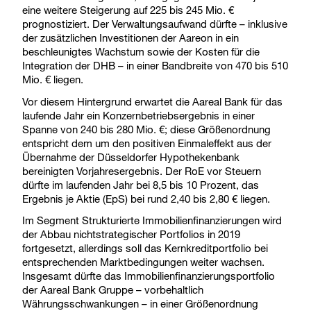
eine weitere Steigerung auf 225 bis 245 Mio. €
prognostiziert. Der Verwaltungsaufwand dürfte – inklusive
der zusätzlichen Investitionen der Aareon in ein
beschleunigtes Wachstum sowie der Kosten für die
Integration der DHB – in einer Bandbreite von 470 bis 510
Mio. € liegen.
Vor diesem Hintergrund erwartet die Aareal Bank für das
laufende Jahr ein Konzernbetriebsergebnis in einer
Spanne von 240 bis 280 Mio. €; diese Größenordnung
entspricht dem um den positiven Einmaleffekt aus der
Übernahme der Düsseldorfer Hypothekenbank
bereinigten Vorjahresergebnis. Der RoE vor Steuern
dürfte im laufenden Jahr bei 8,5 bis 10 Prozent, das
Ergebnis je Aktie (EpS) bei rund 2,40 bis 2,80 € liegen.
Im Segment Strukturierte Immobilienfinanzierungen wird
der Abbau nichtstrategischer Portfolios in 2019
fortgesetzt, allerdings soll das Kernkreditportfolio bei
entsprechenden Marktbedingungen weiter wachsen.
Insgesamt dürfte das Immobilienfinanzierungsportfolio
der Aareal Bank Gruppe – vorbehaltlich
Währungsschwankungen – in einer Größenordnung