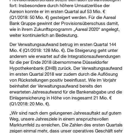
fort: Insbesondere durch höhere Umsatzerlöse der
Aareon konnte er im ersten Quartal auf 53 Mio. €
(Q1/2018: 50 Mio. €) gesteigert werden. Für die Aareal
Bank Gruppe gewinnt der Provisionsüberschuss damit,
wie in ihrem Zukunftsprogramm „Aareal 2020“ angelegt,
weiter kontinuierlich an Bedeutung.
Der Verwaltungsaufwand betrug im ersten Quartal 144
Mio. € (Q1/2018: 128 Mio. €). Die Steigerung geht unter
anderem wie erwartet auf die Integrationsaufwendungen
für die per Ende 2018 übernommene Düsseldorfer
Hypothekenbank (DHB) zurück. Der Verwaltungsaufwand
im ersten Quartal 2018 war zudem durch die Auflösung
von Rückstellungen positiv beeinflusst. Wie im Vorjahr
beinhaltet der Verwaltungsaufwand bereits den
erwarteten Jahresaufwand für die Bankenabgabe und die
Einlagensicherung in Höhe von insgesamt 21 Mio. €
(Q1/2018: 20 Mio. €).
„Wir sind nach dem gelungenen Jahresauftakt auf gutem
Weg, unsere Jahresziele in einem anspruchsvollen
Marktumfeld zu erreichen. Die Zahlen des ersten Quartals
zeigen einmal mehr, dass unser operatives Geschäft sehr