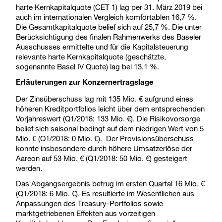
harte Kernkapitalquote (CET 1) lag per 31. März 2019 bei
auch im internationalen Vergleich komfortablen 16,7 %.
Die Gesamtkapitalquote belief sich auf 25,7 %. Die unter
Berücksichtigung des finalen Rahmenwerks des Baseler
Ausschusses ermittelte und für die Kapitalsteuerung
relevante harte Kernkapitalquote (geschätzte,
sogenannte Basel IV Quote) lag bei 13,1 %.
Erläuterungen zur Konzernertragslage
Der Zinsüberschuss lag mit 135 Mio. € aufgrund eines
höheren Kreditportfolios leicht über dem entsprechenden
Vorjahreswert (Q1/2018: 133 Mio. €). Die Risikovorsorge
belief sich saisonal bedingt auf dem niedrigen Wert von 5
Mio. € (Q1/2018: 0 Mio. €). Der Provisionsüberschuss
konnte insbesondere durch höhere Umsatzerlöse der
Aareon auf 53 Mio. € (Q1/2018: 50 Mio. €) gesteigert
werden.
Das Abgangsergebnis betrug im ersten Quartal 16 Mio. €
(Q1/2018: 6 Mio. €). Es resultierte im Wesentlichen aus
Anpassungen des Treasury-Portfolios sowie
marktgetriebenen Effekten aus vorzeitigen