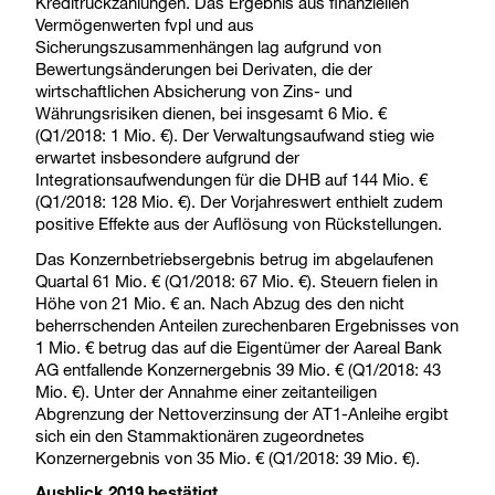
Kreditrückzahlungen. Das Ergebnis aus finanziellen
Vermögenwerten fvpl und aus
Sicherungszusammenhängen lag aufgrund von
Bewertungsänderungen bei Derivaten, die der
wirtschaftlichen Absicherung von Zins- und
Währungsrisiken dienen, bei insgesamt 6 Mio. €
(Q1/2018: 1 Mio. €). Der Verwaltungsaufwand stieg wie
erwartet insbesondere aufgrund der
Integrationsaufwendungen für die DHB auf 144 Mio. €
(Q1/2018: 128 Mio. €). Der Vorjahreswert enthielt zudem
positive Effekte aus der Auflösung von Rückstellungen.
Das Konzernbetriebsergebnis betrug im abgelaufenen
Quartal 61 Mio. € (Q1/2018: 67 Mio. €). Steuern fielen in
Höhe von 21 Mio. € an. Nach Abzug des den nicht
beherrschenden Anteilen zurechenbaren Ergebnisses von
1 Mio. € betrug das auf die Eigentümer der Aareal Bank
AG entfallende Konzernergebnis 39 Mio. € (Q1/2018: 43
Mio. €). Unter der Annahme einer zeitanteiligen
Abgrenzung der Nettoverzinsung der AT1-Anleihe ergibt
sich ein den Stammaktionären zugeordnetes
Konzernergebnis von 35 Mio. € (Q1/2018: 39 Mio. €).
Ausblick 2019 bestätigt