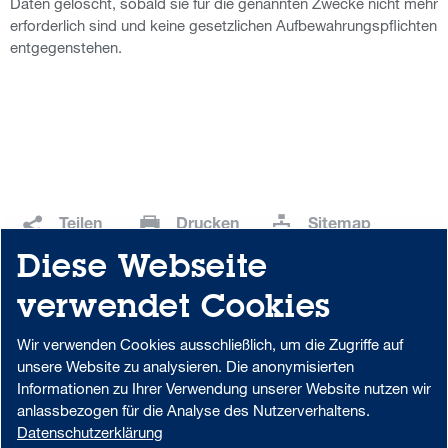
Daten gelöscht, sobald sie für die genannten Zwecke nicht mehr
erforderlich sind und keine gesetzlichen Aufbewahrungspflichten
entgegenstehen.
Teilen
Drucken
Sitemap
Diese Webseite
Download Center
Portal-Login
verwendet Cookies
Wir verwenden Cookies ausschließlich, um die Zugriffe auf
unsere Website zu analysieren. Die anonymisierten
Datenschutzhinweise zur Verwendung von MS Teams in der Aareal
Informationen zu Ihrer Verwendung unserer Website nutzen wir
Bank
anlassbezogen für die Analyse des Nutzerverhaltens.
Beschwerdemanagement
Code of Conduct
Datenschutzerklärung
AML/U.S. Patriot Act
Datenschutz
Impressum