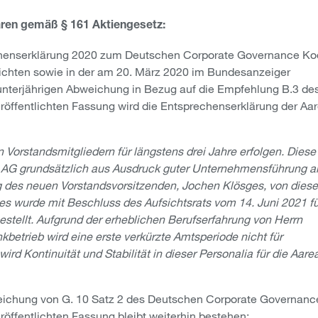
ären gemäß § 161 Aktiengesetz:
chenserklärung 2020 zum Deutschen Corporate Governance K
tlichten sowie in der am 20. März 2020 im Bundesanzeiger
unterjährigen Abweichung in Bezug auf die Empfehlung B.3 de
öffentlichten Fassung wird die Entsprechenserklärung der Aar
 Vorstandsmitgliedern für längstens drei Jahre erfolgen. Diese
k AG grundsätzlich aus Ausdruck guter Unternehmensführung a
ung des neuen Vorstandsvorsitzenden, Jochen Klösges, von diese
wurde mit Beschluss des Aufsichtsrats vom 14. Juni 2021 fü
estellt. Aufgrund der erheblichen Berufserfahrung von Herrn
betrieb wird eine erste verkürzte Amtsperiode nicht für
ird Kontinuität und Stabilität in dieser Personalia für die Aare
weichung von G. 10 Satz 2 des Deutschen Corporate Governanc
öffentlichten Fassung bleibt weiterhin bestehen: