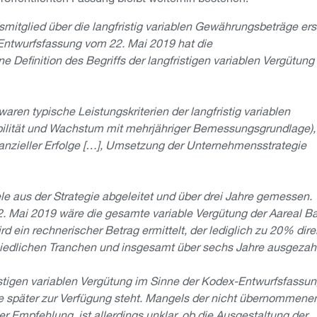
mitglied über die langfristig variablen Gewährungsbeträge ers
Entwurfsfassung vom 22. Mai 2019 hat die
e Definition des Begriffs der langfristigen variablen Vergütung
aren typische Leistungskriterien der langfristig variablen
fitabilität und Wachstum mit mehrjähriger Bemessungsgrundlage),
inanzieller Erfolge […], Umsetzung der Unternehmensstrategie
e aus der Strategie abgeleitet und über drei Jahre gemessen.
2. Mai 2019 wäre die gesamte variable Vergütung der Aareal B
ird ein rechnerischer Betrag ermittelt, der lediglich zu 20% dire
iedlichen Tranchen und insgesamt über sechs Jahre ausgezahl
ristigen variablen Vergütung im Sinne der Kodex-Entwurfsfassu
re später zur Verfügung steht. Mangels der nicht übernommene
 Empfehlung, ist allerdings unklar, ob die Ausgestaltung der