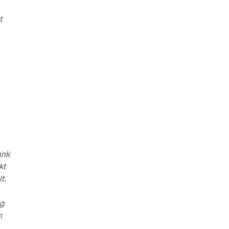
t
ank
kt
t.
ng
n