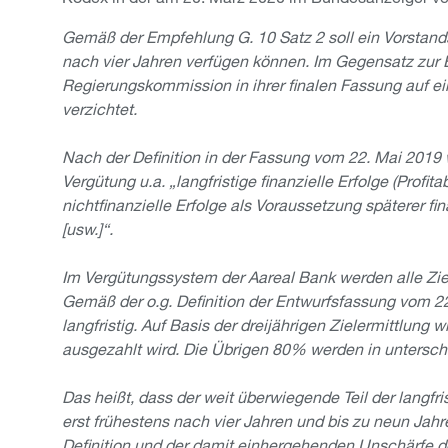
Gemäß der Empfehlung G. 10 Satz 2 soll ein Vorstands
nach vier Jahren verfügen können. Im Gegensatz zur 
Regierungskommission in ihrer finalen Fassung auf ein
verzichtet.
Nach der Definition in der Fassung vom 22. Mai 2019 w
Vergütung u.a. „langfristige finanzielle Erfolge (Pro
nichtfinanzielle Erfolge als Voraussetzung späterer f
[usw.]“.
Im Vergütungssystem der Aareal Bank werden alle Ziel
Gemäß der o.g. Definition der Entwurfsfassung vom 2
langfristig. Auf Basis der dreijährigen Zielermittlung w
ausgezahlt wird. Die Übrigen 80% werden in untersch
Das heißt, dass der weit überwiegende Teil der langf
erst frühestens nach vier Jahren und bis zu neun Jah
Definition und der damit einhergehenden Unschärfe der