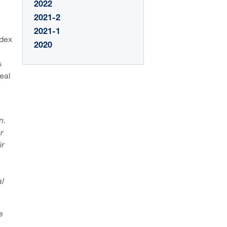
2022
2021-2
2021-1
odex
2020
s
eal
n.
r
r
al
e