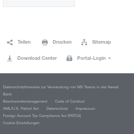
Teilen
Drucken
Sitemap
Download Center
Portal-Login
Datenschutzhinweise zur Verwendung von MS Teams in der Aareal
Bank
Beschwerdemanagement
Code of Conduct
AML/U.S. Patriot Act
Datenschutz
Impressum
Foreign Account Tax Compliance Act (FATCA)
Cookie-Einstellungen