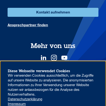
Kontakt aufnehmen
Ansprechpartner finden
Mehr von uns
Diese Webseite verwendet Cookies
Wir verwenden Cookies ausschließlich, um die Zugriffe
YOUR COMPETITIVE ADVANTAGE.
auf unsere Website zu analysieren. Die anonymisierten
Informationen zu Ihrer Verwendung unserer Website
nutzen wir anlassbezogen für die Analyse des
Datenschutzhinweise zur Verwendung von MS Teams in der
Nutzerverhaltens.
Aareal Bank
Datenschutzerklärung
Beschwerdemanagement
Code of Conduct
Impressum