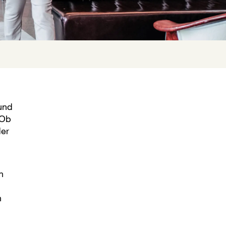
und
 Ob
der
n
n