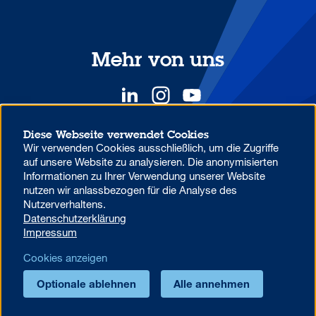
Mehr von uns
Diese Webseite verwendet Cookies
Wir verwenden Cookies ausschließlich, um die Zugriffe
YOUR COMPETITIVE ADVANTAGE.
auf unsere Website zu analysieren. Die anonymisierten
Informationen zu Ihrer Verwendung unserer Website
nutzen wir anlassbezogen für die Analyse des
Datenschutzhinweise zur Verwendung von MS Teams in der
Nutzerverhaltens.
Aareal Bank
Datenschutzerklärung
Beschwerdemanagement
Code of Conduct
Impressum
AML/U.S. Patriot Act
Datenschutz
Impressum
Cookies anzeigen
Foreign Account Tax Compliance Act (FATCA)
Cookie-Einstellungen
Optionale ablehnen
Alle annehmen
© 2026 Aareal Bank AG