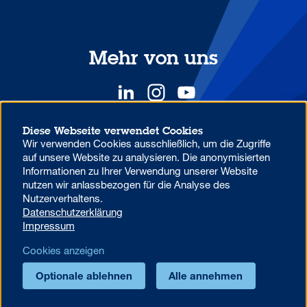
Mehr von uns
Diese Webseite verwendet Cookies
Wir verwenden Cookies ausschließlich, um die Zugriffe
YOUR COMPETITIVE ADVANTAGE.
auf unsere Website zu analysieren. Die anonymisierten
Informationen zu Ihrer Verwendung unserer Website
nutzen wir anlassbezogen für die Analyse des
Datenschutzhinweise zur Verwendung von MS Teams in der
Nutzerverhaltens.
Aareal Bank
Datenschutzerklärung
Beschwerdemanagement
Code of Conduct
Impressum
AML/U.S. Patriot Act
Datenschutz
Impressum
Cookies anzeigen
Foreign Account Tax Compliance Act (FATCA)
Cookie-Einstellungen
Optionale ablehnen
Alle annehmen
© 2026 Aareal Bank AG