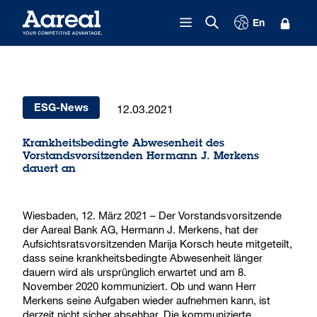
Zum Inhalt springen
En
12.03.2021
ESG-News
Krankheitsbedingte Abwesenheit des
Vorstandsvorsitzenden Hermann J. Merkens
dauert an
Wiesbaden, 12. März 2021 – Der Vorstandsvorsitzende
der Aareal Bank AG, Hermann J. Merkens, hat der
Aufsichtsratsvorsitzenden Marija Korsch heute mitgeteilt,
dass seine krankheitsbedingte Abwesenheit länger
dauern wird als ursprünglich erwartet und am 8.
November 2020 kommuniziert. Ob und wann Herr
Merkens seine Aufgaben wieder aufnehmen kann, ist
derzeit nicht sicher absehbar. Die kommunizierte