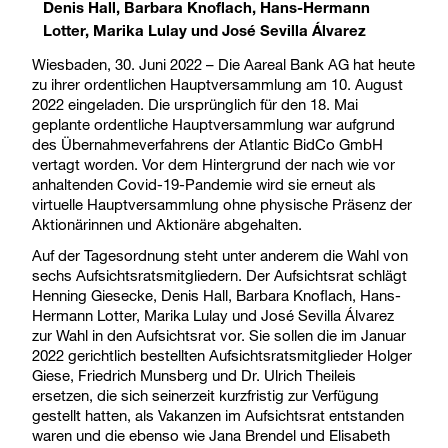
Denis Hall, Barbara Knoflach, Hans-Hermann
Lotter, Marika Lulay und José Sevilla Álvarez
Wiesbaden, 30. Juni 2022 – Die Aareal Bank AG hat heute
zu ihrer ordentlichen Hauptversammlung am 10. August
2022 eingeladen. Die ursprünglich für den 18. Mai
geplante ordentliche Hauptversammlung war aufgrund
des Übernahmeverfahrens der Atlantic BidCo GmbH
vertagt worden. Vor dem Hintergrund der nach wie vor
anhaltenden Covid-19-Pandemie wird sie erneut als
virtuelle Hauptversammlung ohne physische Präsenz der
Aktionärinnen und Aktionäre abgehalten.
Auf der Tagesordnung steht unter anderem die Wahl von
sechs Aufsichtsratsmitgliedern. Der Aufsichtsrat schlägt
Henning Giesecke, Denis Hall, Barbara Knoflach, Hans-
Hermann Lotter, Marika Lulay und José Sevilla Álvarez
zur Wahl in den Aufsichtsrat vor. Sie sollen die im Januar
2022 gerichtlich bestellten Aufsichtsratsmitglieder Holger
Giese, Friedrich Munsberg und Dr. Ulrich Theileis
ersetzen, die sich seinerzeit kurzfristig zur Verfügung
gestellt hatten, als Vakanzen im Aufsichtsrat entstanden
waren und die ebenso wie Jana Brendel und Elisabeth