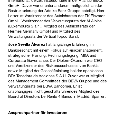
International, derzeit insbesondere in der Atlantic BidCo
GmbH. Davor war er unter anderem maßgeblich an der
Restrukturierung der Addiko Bank Gruppe beteiligt. Herr
Lotter ist Vorsitzender des Aufsichtsrats der TK Elevator
GmbH, Vorsitzender des Verwaltungsrats der AI Alpine
(Luxemburg) S.à r.l., Mitglied des Aufsichtsrats der
Hermes Germany GmbH und Mitglied des
Verwaltungsrats der Vertical Topco S.à r.l.
hat langjährige Erfahrung im
José Sevilla Álvarez
Bankgeschäft mit einem Fokus auf Risikomanagement,
strategischer Planung, Rechnungslegung, M&A und
Corporate Governance. Der Diplom-Ökonom war CEO
und Vorsitzender des Risikoausschusses von Bankia
sowie Mitglied der Geschäftsleitung bei der spanischen
BFA Tenedora de Acciones S.A.U. Zuvor war er Mitglied
des Management Committees der BBVA Gruppe und des
Verwaltungsrats bei BBVA Bancomer. Er ist
unabhängiges, nicht geschäftsführendes Mitglied des
Board of Directors bei Renta 4 Banco in Madrid, Spanien.
Ansprechpartner für Investoren: