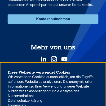
passenden Ansprechpartner auf unserer Kontaktseite.
Kontakt aufnehmen
Mehr von uns
Diese Webseite verwendet Cookies
Wir verwenden Cookies ausschließlich, um die Zugriffe
YOUR COMPETITIVE ADVANTAGE.
auf unsere Website zu analysieren. Die anonymisierten
Informationen zu Ihrer Verwendung unserer Website
nutzen wir anlassbezogen für die Analyse des
Datenschutzhinweise zur Verwendung von MS Teams in der
Nutzerverhaltens.
Aareal Bank
Datenschutzerklärung
Beschwerdemanagement
Code of Conduct
Impressum