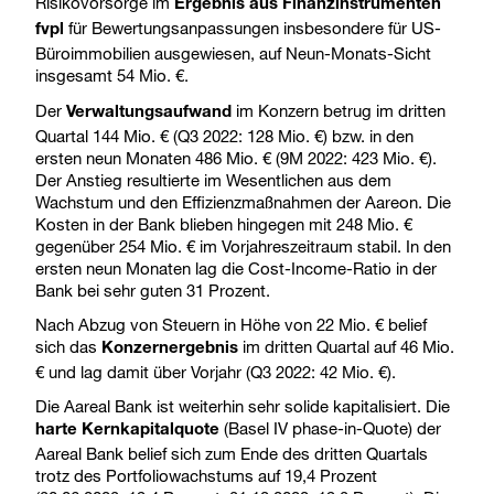
Risikovorsorge im
Ergebnis aus Finanzinstrumenten
für Bewertungsanpassungen insbesondere für US-
fvpl
Büroimmobilien ausgewiesen, auf Neun-Monats-Sicht
insgesamt 54 Mio. €.
Der
im Konzern betrug im dritten
Verwaltungsaufwand
Quartal 144 Mio. € (Q3 2022: 128 Mio. €) bzw. in den
ersten neun Monaten 486 Mio. € (9M 2022: 423 Mio. €).
Der Anstieg resultierte im Wesentlichen aus dem
Wachstum und den Effizienzmaßnahmen der Aareon. Die
Kosten in der Bank blieben hingegen mit 248 Mio. €
gegenüber 254 Mio. € im Vorjahreszeitraum stabil. In den
ersten neun Monaten lag die Cost-Income-Ratio in der
Bank bei sehr guten 31 Prozent.
Nach Abzug von Steuern in Höhe von 22 Mio. € belief
sich das
im dritten Quartal auf 46 Mio.
Konzernergebnis
€ und lag damit über Vorjahr (Q3 2022: 42 Mio. €).
Die Aareal Bank ist weiterhin sehr solide kapitalisiert. Die
(Basel IV phase-in-Quote) der
harte Kernkapitalquote
Aareal Bank belief sich zum Ende des dritten Quartals
trotz des Portfoliowachstums auf 19,4 Prozent