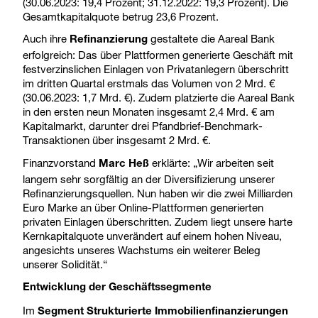
(30.06.2023: 19,4 Prozent; 31.12.2022: 19,3 Prozent). Die
Gesamtkapitalquote betrug 23,6 Prozent.
Auch ihre
gestaltete die Aareal Bank
Refinanzierung
erfolgreich: Das über Plattformen generierte Geschäft mit
festverzinslichen Einlagen von Privatanlegern überschritt
im dritten Quartal erstmals das Volumen von 2 Mrd. €
(30.06.2023: 1,7 Mrd. €). Zudem platzierte die Aareal Bank
in den ersten neun Monaten insgesamt 2,4 Mrd. € am
Kapitalmarkt, darunter drei Pfandbrief-Benchmark-
Transaktionen über insgesamt 2 Mrd. €.
Finanzvorstand
erklärte: „Wir arbeiten seit
Marc Heß
langem sehr sorgfältig an der Diversifizierung unserer
Refinanzierungsquellen. Nun haben wir die zwei Milliarden
Euro Marke an über Online-Plattformen generierten
privaten Einlagen überschritten. Zudem liegt unsere harte
Kernkapitalquote unverändert auf einem hohen Niveau,
angesichts unseres Wachstums ein weiterer Beleg
unserer Solidität.“
Entwicklung der Geschäftssegmente
Im
Segment Strukturierte Immobilienfinanzierungen