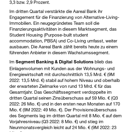
3,3 bzw. 2,9 Prozent.
Im dritten Quartal verstärkte die Aareal Bank ihr
Engagement für die Finanzierung von Alternative-Living-
Immobilien. Ein neugegründetes Team soll die
Finanzierungsaktivitäten in diesem Marktsegment, das
Student Housing (Purpose-built student
accommodation, PBSA) und Co-Living umfasst, weiter
ausbauen. Die Aareal Bank zählt bereits heute zu einem
führenden Anbieter in diesem Wachstumssegment.
Im
blieb das
Segment Banking & Digital Solutions
Einlagenvolumen mit Kunden aus der Wohnungs- und
Energiewirtschaft mit durchschnittlich 13,5 Mrd. € (9M
2022: 13,5 Mrd. €) stabil auf hohem Niveau und oberhalb
der erwarteten Zielmarke von rund 13 Mrd. € für das
Gesamtjahr. Das Geschäftssegment verdoppelte im
dritten Quartal seinen Zinsüberschuss auf 59 Mio. € (Q3
2022: 26 Mio. €) und in den ersten neun Monaten auf 170
Mio. € (9M 2022: 49 Mio. €). Der Provisionsüberschuss
des Segments lag im dritten Quartal mit 8 Mio. € auf dem
Vorjahresniveau (Q3 2022: 8 Mio. €) und stieg im
Neunmonatsvergleich leicht auf 24 Mio. € (9M 2022: 23