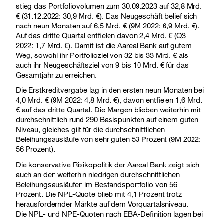
stieg das Portfoliovolumen zum 30.09.2023 auf 32,8 Mrd.
€ (31.12.2022: 30,9 Mrd. €). Das Neugeschäft belief sich
nach neun Monaten auf 6,5 Mrd. € (9M 2022: 6,9 Mrd. €).
Auf das dritte Quartal entfielen davon 2,4 Mrd. € (Q3
2022: 1,7 Mrd. €). Damit ist die Aareal Bank auf gutem
Weg, sowohl ihr Portfolioziel von 32 bis 33 Mrd. € als
auch ihr Neugeschäftsziel von 9 bis 10 Mrd. € für das
Gesamtjahr zu erreichen.
Die Erstkreditvergabe lag in den ersten neun Monaten bei
4,0 Mrd. € (9M 2022: 4,8 Mrd. €), davon entfielen 1,6 Mrd.
€ auf das dritte Quartal. Die Margen blieben weiterhin mit
durchschnittlich rund 290 Basispunkten auf einem guten
Niveau, gleiches gilt für die durchschnittlichen
Beleihungsausläufe von sehr guten 53 Prozent (9M 2022:
56 Prozent).
Die konservative Risikopolitik der Aareal Bank zeigt sich
auch an den weiterhin niedrigen durchschnittlichen
Beleihungsausläufen im Bestandsportfolio von 56
Prozent. Die NPL-Quote blieb mit 4,1 Prozent trotz
herausfordernder Märkte auf dem Vorquartalsniveau.
Die NPL- und NPE-Quoten nach EBA-Definition lagen bei