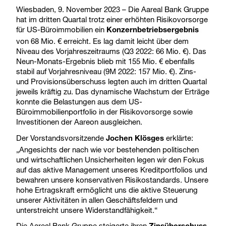
Wiesbaden, 9. November 2023 – Die Aareal Bank Gruppe
hat im dritten Quartal trotz einer erhöhten Risikovorsorge
für US-Büroimmobilien ein
Konzernbetriebsergebnis
von 68 Mio. € erreicht. Es lag damit leicht über dem
Niveau des Vorjahreszeitraums (Q3 2022: 66 Mio. €). Das
Neun-Monats-Ergebnis blieb mit 155 Mio. € ebenfalls
stabil auf Vorjahresniveau (9M 2022: 157 Mio. €). Zins-
und Provisionsüberschuss legten auch im dritten Quartal
jeweils kräftig zu. Das dynamische Wachstum der Erträge
konnte die Belastungen aus dem US-
Büroimmobilienportfolio in der Risikovorsorge sowie
Investitionen der Aareon ausgleichen.
Der Vorstandsvorsitzende
erklärte:
Jochen Klösges
„Angesichts der nach wie vor bestehenden politischen
und wirtschaftlichen Unsicherheiten legen wir den Fokus
auf das aktive Management unseres Kreditportfolios und
bewahren unsere konservativen Risikostandards. Unsere
hohe Ertragskraft ermöglicht uns die aktive Steuerung
unserer Aktivitäten in allen Geschäftsfeldern und
unterstreicht unsere Widerstandfähigkeit.“
Die Aareal Bank Gruppe steigerte ihren