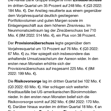
Zinsüberschuss
im dritten Quartal um 35 Prozent auf 248 Mio. € (Q3 2022:
184 Mio. €). Der Anstieg resultierte aus einem gegenüber
dem Vorjahresquartal deutlich gestiegenen
Portfoliovolumen und guten Margen sowie im
Einlagengeschäft aus dem höheren Zinsniveau. Im
Neunmonatszeitraum lag der Zinsüberschuss bei 710
Mio. € (9M 2022: 514 Mio. €), ein Plus von 38 Prozent.
Der
legte gegenüber dem
Provisionsüberschuss
Vorjahresquartal um 13 Prozent auf 76 Mio. € (Q3 2022:
67 Mio. €) zu. Hier spiegelt sich insbesondere das
anhaltende Umsatzwachstum der Aareon wider. In den
ersten neun Monaten erhöhte sich der
Provisionsüberschuss auf insgesamt 225 Mio. € (9M
2022: 199 Mio. €).
Die
lag im dritten Quartal bei 102 Mio. €
Risikovorsorge
(Q3 2022: 63 Mio. €). Hier schlugen sich weiterhin
Kreditausfälle bei US-amerikanischen Büroimmobilien
nieder. In den ersten neun Monaten belief sich die
Risikovorsorge somit auf 262 Mio. € (9M 2022: 170 Mio.
€). Darüber hinaus wurden im dritten Quartal 18 Mio. € an