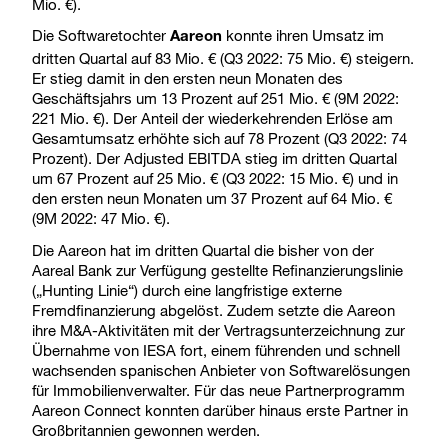
Mio. €).
Die Softwaretochter
konnte ihren Umsatz im
Aareon
dritten Quartal auf 83 Mio. € (Q3 2022: 75 Mio. €) steigern.
Er stieg damit in den ersten neun Monaten des
Geschäftsjahrs um 13 Prozent auf 251 Mio. € (9M 2022:
221 Mio. €). Der Anteil der wiederkehrenden Erlöse am
Gesamtumsatz erhöhte sich auf 78 Prozent (Q3 2022: 74
Prozent). Der Adjusted EBITDA stieg im dritten Quartal
um 67 Prozent auf 25 Mio. € (Q3 2022: 15 Mio. €) und in
den ersten neun Monaten um 37 Prozent auf 64 Mio. €
(9M 2022: 47 Mio. €).
Die Aareon hat im dritten Quartal die bisher von der
Aareal Bank zur Verfügung gestellte Refinanzierungslinie
(„Hunting Linie“) durch eine langfristige externe
Fremdfinanzierung abgelöst. Zudem setzte die Aareon
ihre M&A-Aktivitäten mit der Vertragsunterzeichnung zur
Übernahme von IESA fort, einem führenden und schnell
wachsenden spanischen Anbieter von Softwarelösungen
für Immobilienverwalter. Für das neue Partnerprogramm
Aareon Connect konnten darüber hinaus erste Partner in
Großbritannien gewonnen werden.