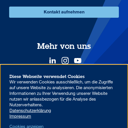
Kontakt aufnehmen
Mehr von uns
Diese Webseite verwendet Cookies
Wir verwenden Cookies ausschließlich, um die Zugriffe
YOUR COMPETITIVE ADVANTAGE.
auf unsere Website zu analysieren. Die anonymisierten
Informationen zu Ihrer Verwendung unserer Website
nutzen wir anlassbezogen für die Analyse des
Datenschutzhinweise zur Verwendung von MS Teams in der
Nutzerverhaltens.
Aareal Bank
Datenschutzerklärung
Beschwerdemanagement
Code of Conduct
Impressum
AML/U.S. Patriot Act
Datenschutz
Impressum
Cookies anzeigen
Foreign Account Tax Compliance Act (FATCA)