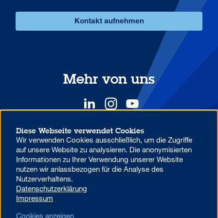
Kontakt aufnehmen
Mehr von uns
Diese Webseite verwendet Cookies
Wir verwenden Cookies ausschließlich, um die Zugriffe
YOUR COMPETITIVE ADVANTAGE.
auf unsere Website zu analysieren. Die anonymisierten
Informationen zu Ihrer Verwendung unserer Website
nutzen wir anlassbezogen für die Analyse des
Datenschutzhinweise zur Verwendung von MS Teams in der
Nutzerverhaltens.
Aareal Bank
Datenschutzerklärung
Beschwerdemanagement
Code of Conduct
Impressum
AML/U.S. Patriot Act
Datenschutz
Impressum
Cookies anzeigen
Foreign Account Tax Compliance Act (FATCA)