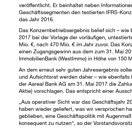
veröffentlicht. Er beinhaltet neben Informatio
Geschäftssegmenten den testierten IFRS-Konze
das Jahr 2016.
Das Konzernbetriebsergebnis belief sich – wie 
2017 bei der Vorlage der vorläufigen, untestie
Mio. €, nach 470 Mio. € im Jahr zuvor. Das Kon
einen Zugangsgewinn aus dem zum 31. Mai 20
ImmobilienBank (WestImmo) in Höhe von 150 M
An dem erneut sehr guten Jahresergebnis solle
und Aufsichtsrat werden daher – wie ebenfalls
der Aareal Bank AG am 31. Mai 2017 die Zahlung 
Aktie) vorschlagen. Das entspricht einer Auss
„Aus operativer Sicht war das Geschäftsjahr 20
haben wieder geliefert, was wir versprochen h
geblieben, eine Geschäftspolitik mit Augenmaß
konsequent zu nutzen“, so der Vorstandsvorsi