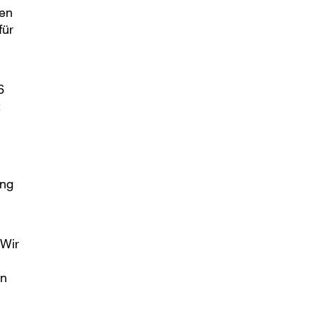
den
für
6
t
ung
 Wir
en