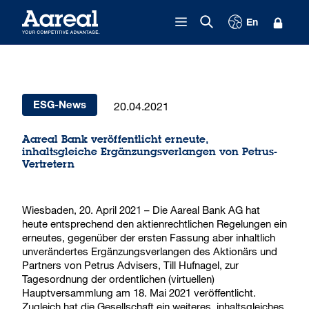
Zum Inhalt springen
En
20.04.2021
ESG-News
Aareal Bank veröffentlicht erneute,
inhaltsgleiche Ergänzungsverlangen von Petrus-
Vertretern
Wiesbaden, 20. April 2021 – Die Aareal Bank AG hat
heute entsprechend den aktienrechtlichen Regelungen ein
erneutes, gegenüber der ersten Fassung aber inhaltlich
unverändertes Ergänzungsverlangen des Aktionärs und
Partners von Petrus Advisers, Till Hufnagel, zur
Tagesordnung der ordentlichen (virtuellen)
Hauptversammlung am 18. Mai 2021 veröffentlicht.
Zugleich hat die Gesellschaft ein weiteres, inhaltsgleiches