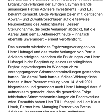
Ergänzungsverlangen der auf den Cayman Islands
ansässigen Petrus Advisers Investments Fund L.P.
bekannt gemacht. Beide Verlangen zielen mit identischen
Abwahl- und Zuwahlvorschlägen auf die teilweise
Neubesetzung des Aufsichtsrates. Dessen
Stellungnahme, die beide Verlangen abdeckt, hat die
Aareal Bank gemäß Aktienrecht heute – inhaltlich
ebenfalls unverändert – erneut veröffentlicht.
Das nunmehr wiederholte Ergänzungsverlangen von
Herrn Hufnagel und das zweite Verlangen von Petrus
Advisers erfolgten, nachdem die Erklärungen von Herrn
Hufnagel in der Begründung seines ursprünglichen
Ergänzungsverlangens im Widerspruch zu
vorangegangenen Stimmrechtsmitteilungen gestanden
hatten. Die Aareal Bank hatte auf diese Widersprüche
bereits in ihrer Pressemitteilung vom 14. April 2021
hingewiesen und gesondert auch Herrn Hufnagel darauf
aufmerksam gemacht, dass die gesetzliche Folge
fehlerhafter Stimmrechtsmitteilungen ein Rechtsverlust
wäre. Daraufhin haben Herr Till Hufnagel und Herr Klaus
Umek, Partner bzw. Managing Partner von Petrus
Advisers, insgesamt vier neue bzw. geänderte