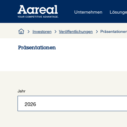
Zum Inhalt springen
Unternehmen
Lösung
Investoren
Veröffentlichungen
Präsentatione
Präsentationen
Jahr