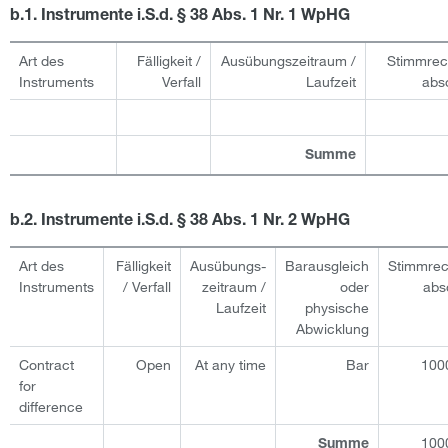
b.1. Instrumente i.S.d. § 38 Abs. 1 Nr. 1 WpHG
Art des
Fälligkeit /
Ausübungs­zeitraum /
Stimmrec
Instruments
Verfall
Laufzeit
abs
Summe
b.2. Instrumente i.S.d. § 38 Abs. 1 Nr. 2 WpHG
Art des
Fälligkeit
Ausübungs­
Barausgleich
Stimmrec
Instruments
/ Verfall
zeitraum /
oder
abs
Laufzeit
physische
Abwicklung
Contract
Open
At any time
Bar
100
for
difference
100
Summe