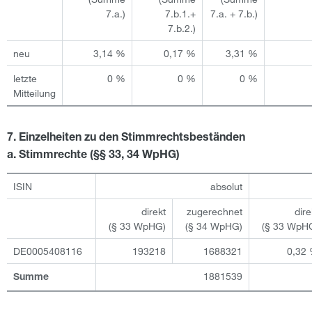
7.a.)
7.b.1.+
7.a. + 7.b.)
7.b.2.)
neu
3,14 %
0,17 %
3,31 %
letzte
0 %
0 %
0 %
Mitteilung
7. Einzelheiten zu den Stimmrechtsbeständen
a. Stimmrechte (§§ 33, 34 WpHG)
ISIN
absolut
direkt
zugerechnet
dire
(§ 33 WpHG)
(§ 34 WpHG)
(§ 33 WpH
DE0005408116
193218
1688321
0,32
1881539
Summe