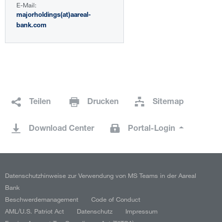
E-Mail:
majorholdings(at)aareal-
bank.com
Teilen
Drucken
Sitemap
Download Center
Portal-Login
Datenschutzhinweise zur Verwendung von MS Teams in der Aareal
Bank
Beschwerdemanagement
Code of Conduct
AML/U.S. Patriot Act
Datenschutz
Impressum