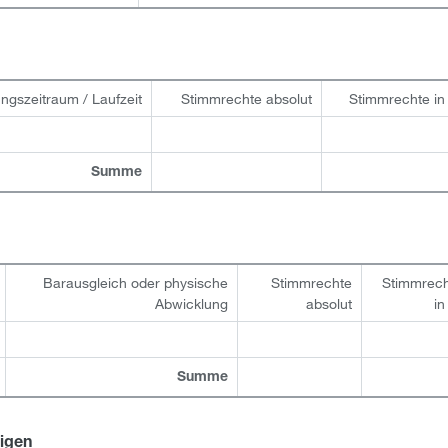
gs­zeitraum / Laufzeit
Stimmrechte absolut
Stimmrechte i
Summe
Barausgleich oder physische
Stimmrechte
Stimmrec
Abwicklung
absolut
i
Summe
tigen