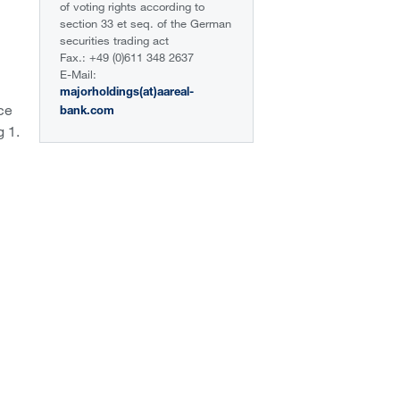
of voting rights according to
section 33 et seq. of the German
securities trading act
Fax.: +49 (0)611 348 2637
E-Mail:
majorholdings(at)aareal-
ce
bank.com
g 1.