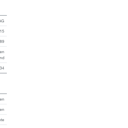
 AG
 15
89
en
and
34
ten
ten
hte