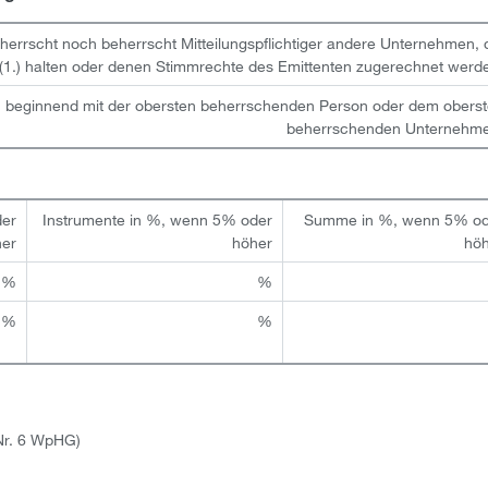
beherrscht noch beherrscht Mitteilungspflichtiger andere Unternehmen, 
(1.) halten oder denen Stimmrechte des Emittenten zugerechnet werd
n, beginnend mit der obersten beherrschenden Person oder dem obers
beherrschenden Unternehm
der
Instrumente in %, wenn 5% oder
Summe in %, wenn 5% od
her
höher
hö
%
%
 %
%
 Nr. 6 WpHG)