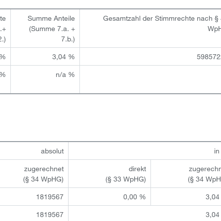
te
Summe Anteile
Gesamtzahl der Stimmrechte nach §
.+
(Summe 7.a. +
Wp
2.)
7.b.)
 %
3,04 %
598572
 %
n/a %
absolut
i
zugerechnet
direkt
zugerech
(§ 34 WpHG)
(§ 33 WpHG)
(§ 34 Wp
1819567
0,00 %
3,04
1819567
3,04