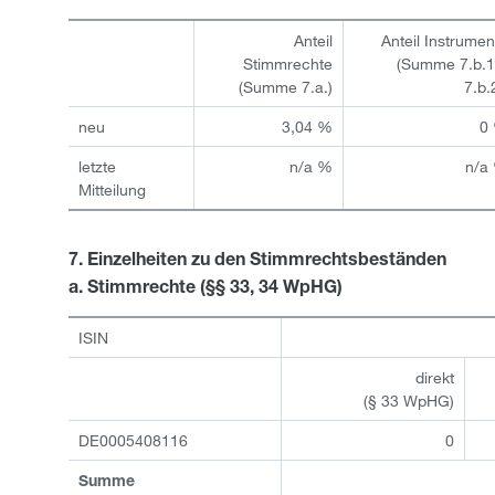
Anteil
Anteil Instrumen
Stimmrechte
(Summe 7.b.1
(Summe 7.a.)
7.b.
neu
3,04 %
0
letzte
n/a %
n/a
Mitteilung
7. Einzelheiten zu den Stimmrechtsbeständen
a. Stimmrechte (§§ 33, 34 WpHG)
ISIN
direkt
(§ 33 WpHG)
DE0005408116
0
Summe