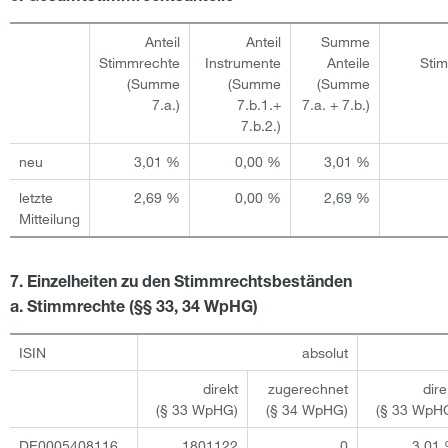
Anteil
Anteil
Summe
Stimmrechte
Instrumente
Anteile
Sti
(Summe
(Summe
(Summe
7.a.)
7.b.1.+
7.a. + 7.b.)
7.b.2.)
neu
3,01 %
0,00 %
3,01 %
letzte
2,69 %
0,00 %
2,69 %
Mitteilung
7. Einzelheiten zu den Stimmrechtsbeständen
a. Stimmrechte (§§ 33, 34 WpHG)
ISIN
absolut
direkt
zugerechnet
dire
(§ 33 WpHG)
(§ 34 WpHG)
(§ 33 WpH
DE0005408116
1801122
0
3,01