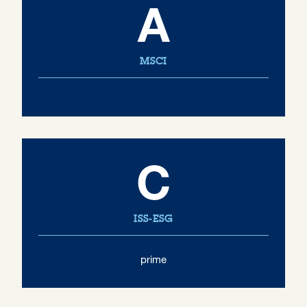
A
MSCI
C
ISS-ESG
prime