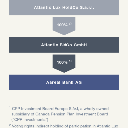
A
tlantic
L
ux
H
oldCo
S
.à.r.l.
³⁾
100%
A
tlantic
Bid
C
o
G
mbH
³⁾
100%
A
areal Bank AG
1
CPP Investment Board Europe S.àr.l, a wholly owned
subsidiary of Canada Pension Plan Investment Board
(“CPP Investments”)
2
Voting rights Indirect holding of participation in Atlantic Lux