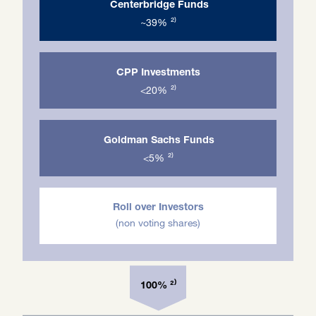
Centerbridge Funds
~39%
²⁾
CPP Investments
<20%
²⁾
Goldman Sachs Funds
<5%
²⁾
Roll over Investors
(non voting shar
es
)
²⁾
100%