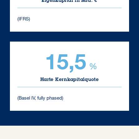
(IFRS)
15,5
%
Harte Kernkapitalquote
(Basel IV, fully phased)