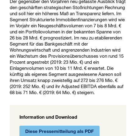
Der gegenüber den Vorjahren neu gefasste Ausblick trägt
den geschärften strategischen Stoßrichtungen Rechnung
und soll hier ein höheres Maß an Transparenz liefern. Im
Segment Strukturierte Immobilienfinanzierungen wird wie
im Vorjahr ein Neugeschäftsvolumen von 7 bis 8 Mrd. €
und ein Portfoliovolumen in der bekannten Spanne von
26 bis 28 Mrd. € prognostiziert. Im neu zu etablierenden
Segment für das Bankgeschäft mit der
Wohnungswirtschaft und angrenzenden Industrien wird
ein Wachstum des Provisionsüberschusses von rund 15
Prozent angestrebt (2019: 23 Mio. €) und ein
Einlagenvolumen von 10 bis 11 Mrd. € erwartet. Die
künftig als eigenes Segment ausgewiesene Aareon soll
ihren Umsatz knapp zweistellig auf 272 bis 276 Mio. €
(2019: 252 Mio. €) und ihr Adjusted EBITDA ebenfalls auf
68 bis 71 Mio. € (2019: 64 Mio. €) steigern.
Information und Download
Diese Pressemitteilung als PDF