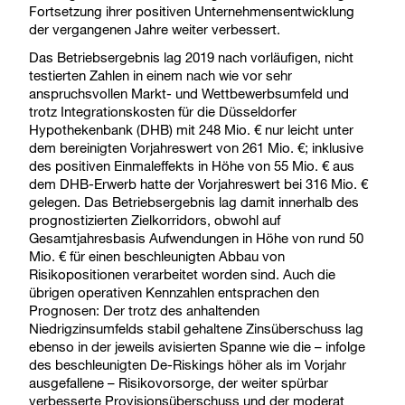
Fortsetzung ihrer positiven Unternehmensentwicklung
der vergangenen Jahre weiter verbessert.
Das Betriebsergebnis lag 2019 nach vorläufigen, nicht
testierten Zahlen in einem nach wie vor sehr
anspruchsvollen Markt- und Wettbewerbsumfeld und
trotz Integrationskosten für die Düsseldorfer
Hypothekenbank (DHB) mit 248 Mio. € nur leicht unter
dem bereinigten Vorjahreswert von 261 Mio. €; inklusive
des positiven Einmaleffekts in Höhe von 55 Mio. € aus
dem DHB-Erwerb hatte der Vorjahreswert bei 316 Mio. €
gelegen. Das Betriebsergebnis lag damit innerhalb des
prognostizierten Zielkorridors, obwohl auf
Gesamtjahresbasis Aufwendungen in Höhe von rund 50
Mio. € für einen beschleunigten Abbau von
Risikopositionen verarbeitet worden sind. Auch die
übrigen operativen Kennzahlen entsprachen den
Prognosen: Der trotz des anhaltenden
Niedrigzinsumfelds stabil gehaltene Zinsüberschuss lag
ebenso in der jeweils avisierten Spanne wie die – infolge
des beschleunigten De-Riskings höher als im Vorjahr
ausgefallene – Risikovorsorge, der weiter spürbar
verbesserte Provisionsüberschuss und der moderat