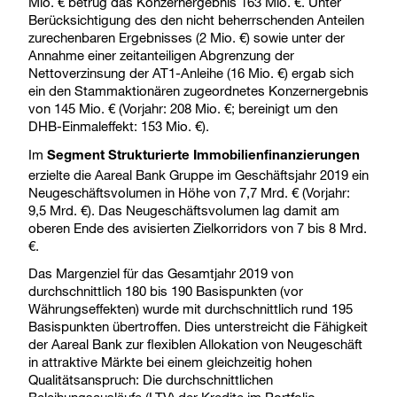
Mio. € betrug das Konzernergebnis 163 Mio. €. Unter
Berücksichtigung des den nicht beherrschenden Anteilen
zurechenbaren Ergebnisses (2 Mio. €) sowie unter der
Annahme einer zeitanteiligen Abgrenzung der
Nettoverzinsung der AT1-Anleihe (16 Mio. €) ergab sich
ein den Stammaktionären zugeordnetes Konzernergebnis
von 145 Mio. € (Vorjahr: 208 Mio. €; bereinigt um den
DHB-Einmaleffekt: 153 Mio. €).
Im
Segment Strukturierte Immobilienfinanzierungen
erzielte die Aareal Bank Gruppe im Geschäftsjahr 2019 ein
Neugeschäftsvolumen in Höhe von 7,7 Mrd. € (Vorjahr:
9,5 Mrd. €). Das Neugeschäftsvolumen lag damit am
oberen Ende des avisierten Zielkorridors von 7 bis 8 Mrd.
€.
Das Margenziel für das Gesamtjahr 2019 von
durchschnittlich 180 bis 190 Basispunkten (vor
Währungseffekten) wurde mit durchschnittlich rund 195
Basispunkten übertroffen. Dies unterstreicht die Fähigkeit
der Aareal Bank zur flexiblen Allokation von Neugeschäft
in attraktive Märkte bei einem gleichzeitig hohen
Qualitätsanspruch: Die durchschnittlichen
Beleihungsausläufe (LTV) der Kredite im Portfolio