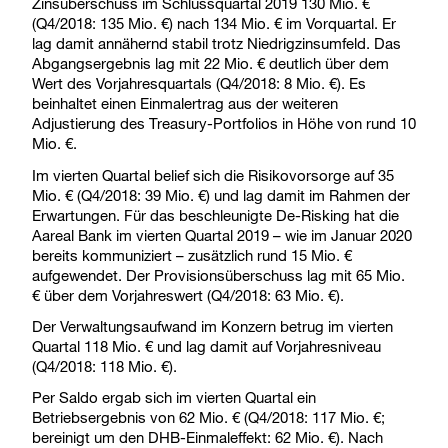
Zinsüberschuss im Schlussquartal 2019 130 Mio. €
(Q4/2018: 135 Mio. €) nach 134 Mio. € im Vorquartal. Er
lag damit annähernd stabil trotz Niedrigzinsumfeld. Das
Abgangsergebnis lag mit 22 Mio. € deutlich über dem
Wert des Vorjahresquartals (Q4/2018: 8 Mio. €). Es
beinhaltet einen Einmalertrag aus der weiteren
Adjustierung des Treasury-Portfolios in Höhe von rund 10
Mio. €.
Im vierten Quartal belief sich die Risikovorsorge auf 35
Mio. € (Q4/2018: 39 Mio. €) und lag damit im Rahmen der
Erwartungen. Für das beschleunigte De-Risking hat die
Aareal Bank im vierten Quartal 2019 – wie im Januar 2020
bereits kommuniziert – zusätzlich rund 15 Mio. €
aufgewendet. Der Provisionsüberschuss lag mit 65 Mio.
€ über dem Vorjahreswert (Q4/2018: 63 Mio. €).
Der Verwaltungsaufwand im Konzern betrug im vierten
Quartal 118 Mio. € und lag damit auf Vorjahresniveau
(Q4/2018: 118 Mio. €).
Per Saldo ergab sich im vierten Quartal ein
Betriebsergebnis von 62 Mio. € (Q4/2018: 117 Mio. €;
bereinigt um den DHB-Einmaleffekt: 62 Mio. €). Nach