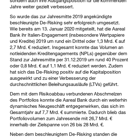
sondern auch ihre Ausgangsposition für die kommenden
Jahre weiter gezielt verbessert.
So wurde das zur Jahresmitte 2019 angekündigte
beschleunigte De-Risking sehr erfolgreich umgesetzt.
Wie bereits am 13. Januar 2020 mitgeteilt, hat die Aareal
Bank ihr Italien-Engagement (insbesondere Wertpapiere
und Kredite) 2019 um rund ein Drittel oder 1,3 Mrd. € auf
2,7 Mrd. € reduziert. Insgesamt konnte das Volumen an
notleidenden Kreditengagements (NPLs) gegenüber dem
Stand zur Jahresmitte per 31.12.2019 um rund 40 Prozent
oder 0,8 Mrd. € auf 1,1 Mrd. € reduziert werden. Zudem
hat sich das De-Risking positiv auf die Kapitalposition
ausgewirkt und zu einer Verbesserung der
durchschnittlichen Beleihungsausläufe (LTVs) geführt.
Dem mit dem Risikoabbau verbundenen Abschmelzen
des Portfolios konnte die Aareal Bank durch ein weiterhin
dynamisches Neugeschäft entgegenwirken, das sich im
Gesamtjahr auf 7,7 Mrd. € summierte. Dadurch blieb das
Portfoliovolumen zum Jahresende mit 26,7 Mrd. €
innerhalb der Zielspanne von 26 bis 28 Mrd. €.
Neben dem beschleunigtem De-Risking standen die