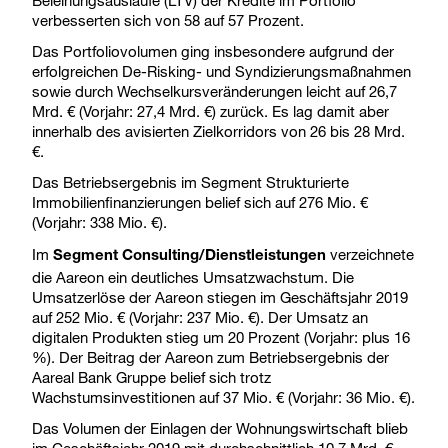
verbesserten sich von 58 auf 57 Prozent.
Das Portfoliovolumen ging insbesondere aufgrund der
erfolgreichen De-Risking- und Syndizierungsmaßnahmen
sowie durch Wechselkursveränderungen leicht auf 26,7
Mrd. € (Vorjahr: 27,4 Mrd. €) zurück. Es lag damit aber
innerhalb des avisierten Zielkorridors von 26 bis 28 Mrd.
€.
Das Betriebsergebnis im Segment Strukturierte
Immobilienfinanzierungen belief sich auf 276 Mio. €
(Vorjahr: 338 Mio. €).
Im
verzeichnete
Segment Consulting/Dienstleistungen
die Aareon ein deutliches Umsatzwachstum. Die
Umsatzerlöse der Aareon stiegen im Geschäftsjahr 2019
auf 252 Mio. € (Vorjahr: 237 Mio. €). Der Umsatz an
digitalen Produkten stieg um 20 Prozent (Vorjahr: plus 16
%). Der Beitrag der Aareon zum Betriebsergebnis der
Aareal Bank Gruppe belief sich trotz
Wachstumsinvestitionen auf 37 Mio. € (Vorjahr: 36 Mio. €).
Das Volumen der Einlagen der Wohnungswirtschaft blieb
im Geschäftsjahr 2019 mit durchschnittlich 10,7 Mrd. €