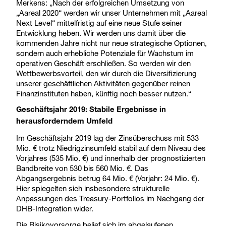
Merkens: „Nach der erfolgreichen Umsetzung von
„Aareal 2020“ werden wir unser Unternehmen mit „Aareal
Next Level“ mittelfristig auf eine neue Stufe seiner
Entwicklung heben. Wir werden uns damit über die
kommenden Jahre nicht nur neue strategische Optionen,
sondern auch erhebliche Potenziale für Wachstum im
operativen Geschäft erschließen. So werden wir den
Wettbewerbsvorteil, den wir durch die Diversifizierung
unserer geschäftlichen Aktivitäten gegenüber reinen
Finanzinstituten haben, künftig noch besser nutzen.“
Geschäftsjahr 2019: Stabile Ergebnisse in
herausforderndem Umfeld
Im Geschäftsjahr 2019 lag der Zinsüberschuss mit 533
Mio. € trotz Niedrigzinsumfeld stabil auf dem Niveau des
Vorjahres (535 Mio. €) und innerhalb der prognostizierten
Bandbreite von 530 bis 560 Mio. €. Das
Abgangsergebnis betrug 64 Mio. € (Vorjahr: 24 Mio. €).
Hier spiegelten sich insbesondere strukturelle
Anpassungen des Treasury-Portfolios im Nachgang der
DHB-Integration wider.
Die Risikovorsorge belief sich im abgelaufenen