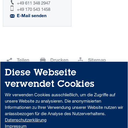
+49 611 348 2947
+49 170 543 1458
E-Mail senden
Teilen
Drucken
Sitemap
Diese Webseite
Download Center
Portal-Login
verwendet Cookies
Wir verwenden Cookies ausschließlich, um die Zugriffe auf
unsere Website zu analysieren. Die anonymisierten
Datenschutzhinweise zur Verwendung von MS Teams in der Aareal
Informationen zu Ihrer Verwendung unserer Website nutzen wir
Bank
anlassbezogen für die Analyse des Nutzerverhaltens.
Beschwerdemanagement
Code of Conduct
Datenschutzerklärung
AML/U.S. Patriot Act
Datenschutz
Impressum
Impressum