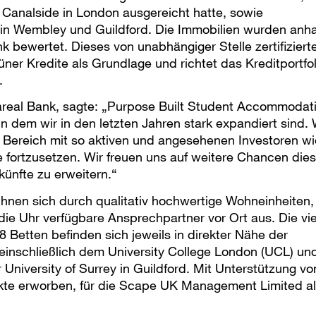
 Canalside in London ausgereicht hatte, sowie
e in Wembley und Guildford. Die Immobilien wurden anh
bewertet. Dieses von unabhängiger Stelle zertifiziert
ner Kredite als Grundlage und richtet das Kreditportfol
.
Aareal Bank, sagte: „Purpose Built Student Accommodat
n dem wir in den letzten Jahren stark expandiert sind. 
 Bereich mit so aktiven und angesehenen Investoren wi
fortzusetzen. Wir freuen uns auf weitere Chancen dies
künfte zu erweitern.“
hnen sich durch qualitativ hochwertige Wohneinheiten,
e Uhr verfügbare Ansprechpartner vor Ort aus. Die vie
8 Betten befinden sich jeweils in direkter Nähe der
, einschließlich dem University College London (UCL) un
University of Surrey in Guildford. Mit Unterstützung vo
kte erworben, für die Scape UK Management Limited a