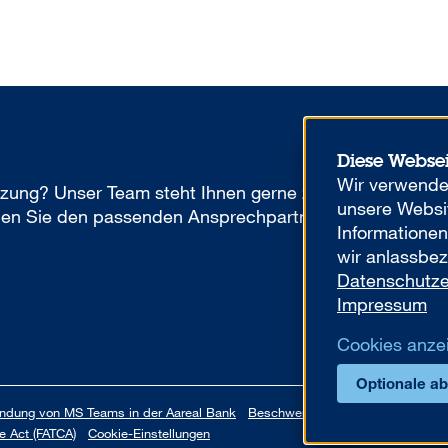
Diese Webse
Wir verwenden
tzung? Unser Team steht Ihnen gerne zur
unsere Websit
inden Sie den passenden Ansprechpartner
Informatione
wir anlassbez
Datenschutze
Impressum
Cookies anze
Optionale a
endung von MS Teams in der Aareal Bank
Beschwerdemanagement
Code o
e Act (FATCA)
Cookie-Einstellungen