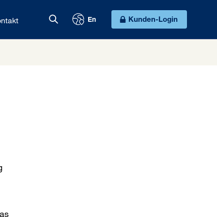
ntakt
Kunden-Login
En
g
das