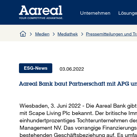
Zum Inhalt springen
Unternehmen
Lösung
Medien
Mediathek
Pressemitteilungen und 
03.06.2022
ESG-News
Aareal Bank baut Partnerschaft mit APG u
Wiesbaden, 3. Juni 2022 - Die Aareal Bank gib
mit Scape Living Plc bekannt. Der britische Imm
einhundertprozentiges Tochterunternehmen d
Management NV. Das vorrangige Finanzierungsp
bestehenden Geschäftsbeziehung auf. Es umfas