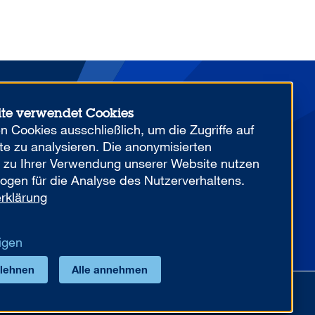
ite verwendet Cookies
Mehr von uns
 Cookies ausschließlich, um die Zugriffe auf
e zu analysieren. Die anonymisierten
n zu Ihrer Verwendung unserer Website nutzen
ogen für die Analyse des Nutzerverhaltens.
rklärung
YOUR COMPETITIVE ADVANTAGE.
igen
blehnen
Alle annehmen
f Conduct
AML/U.S. Patriot Act
Datenschutz
Impressum