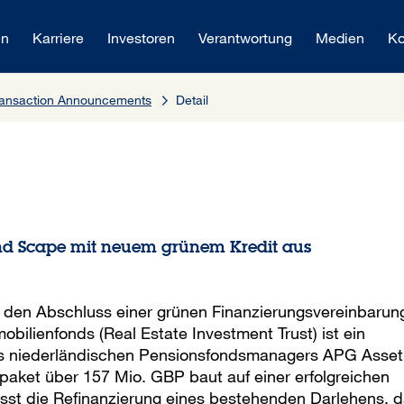
en
Karriere
Investoren
Verantwortung
Medien
Ko
Transaction Announcements
Detail
nd Scape mit neuem grünem Kredit aus
t den Abschluss einer grünen Finanzierungsvereinbarun
obilienfonds (Real Estate Investment Trust) ist ein
es niederländischen Pensionsfondsmanagers APG Asset
aket über 157 Mio. GBP baut auf einer erfolgreichen
st die Refinanzierung eines bestehenden Darlehens, 