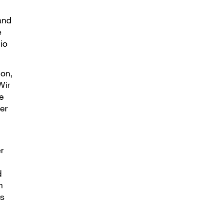
and
e
io
ion,
Wir
e
er
r
d
n
ls